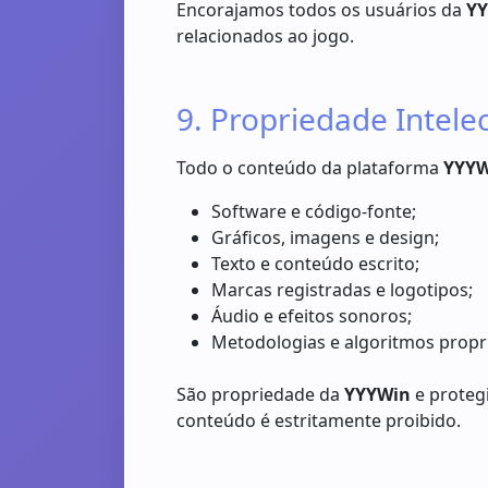
Encorajamos todos os usuários da
Y
relacionados ao jogo.
9. Propriedade Intele
Todo o conteúdo da plataforma
YYYW
Software e código-fonte;
Gráficos, imagens e design;
Texto e conteúdo escrito;
Marcas registradas e logotipos;
Áudio e efeitos sonoros;
Metodologias e algoritmos propri
São propriedade da
YYYWin
e protegi
conteúdo é estritamente proibido.