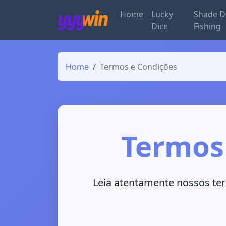
Home
Lucky
Shade D
Dice
Fishing
Home
Termos e Condições
Termos
Leia atentamente nossos ter