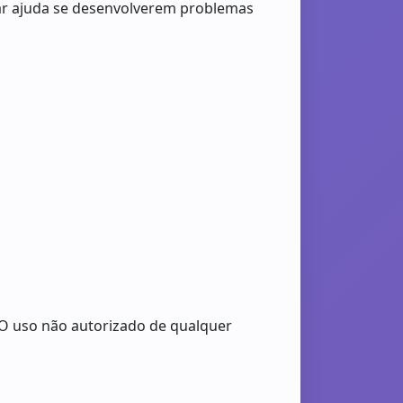
urar ajuda se desenvolverem problemas
. O uso não autorizado de qualquer