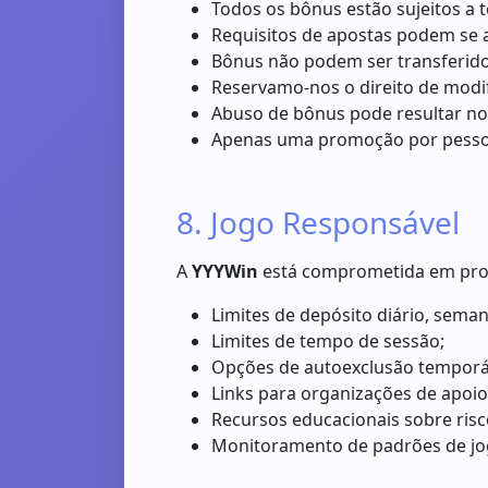
Todos os bônus estão sujeitos a 
Requisitos de apostas podem se 
Bônus não podem ser transferido
Reservamo-nos o direito de modi
Abuso de bônus pode resultar no
Apenas uma promoção por pessoa,
8. Jogo Responsável
A
YYYWin
está comprometida em prom
Limites de depósito diário, seman
Limites de tempo de sessão;
Opções de autoexclusão temporá
Links para organizações de apoio
Recursos educacionais sobre risc
Monitoramento de padrões de jo