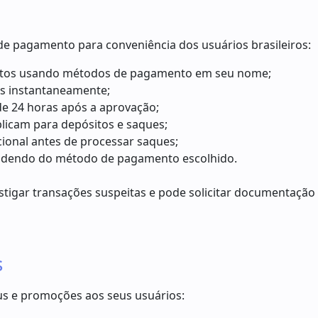
e pagamento para conveniência dos usuários brasileiros:
eitos usando métodos de pagamento em seu nome;
os instantaneamente;
e 24 horas após a aprovação;
licam para depósitos e saques;
cional antes de processar saques;
ndendo do método de pagamento escolhido.
estigar transações suspeitas e pode solicitar documentação
s
s e promoções aos seus usuários: