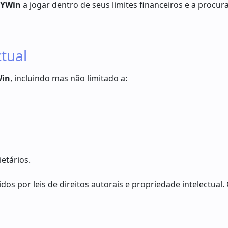
YYWin
a jogar dentro de seus limites financeiros e a proc
ctual
in
, incluindo mas não limitado a:
etários.
dos por leis de direitos autorais e propriedade intelectual