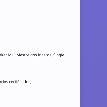
oker MH, Mestre dos Insetos, Single
ios certificados;