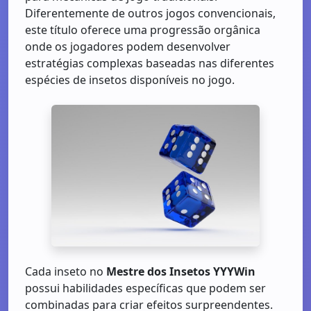
Diferentemente de outros jogos convencionais,
este título oferece uma progressão orgânica
onde os jogadores podem desenvolver
estratégias complexas baseadas nas diferentes
espécies de insetos disponíveis no jogo.
Cada inseto no
Mestre dos Insetos YYYWin
possui habilidades específicas que podem ser
combinadas para criar efeitos surpreendentes.