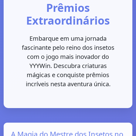
Prêmios
Extraordinários
Embarque em uma jornada
fascinante pelo reino dos insetos
com o jogo mais inovador do
YYYWin. Descubra criaturas
mágicas e conquiste prêmios
incríveis nesta aventura única.
A Magia do Mestre dos Insetos no