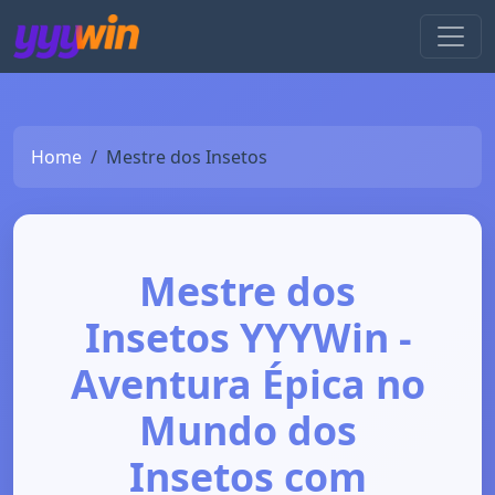
Home
Mestre dos Insetos
Mestre dos
Insetos YYYWin -
Aventura Épica no
Mundo dos
Insetos com