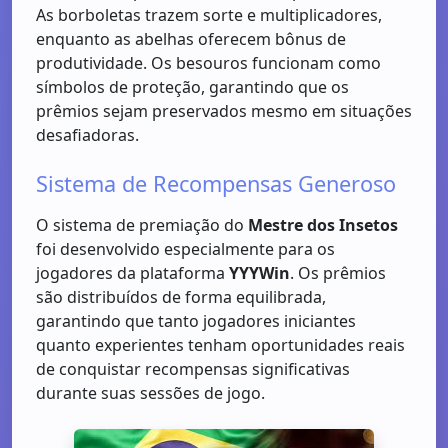
As borboletas trazem sorte e multiplicadores,
enquanto as abelhas oferecem bônus de
produtividade. Os besouros funcionam como
símbolos de proteção, garantindo que os
prêmios sejam preservados mesmo em situações
desafiadoras.
Sistema de Recompensas Generoso
O sistema de premiação do
Mestre dos Insetos
foi desenvolvido especialmente para os
jogadores da plataforma
YYYWin
. Os prêmios
são distribuídos de forma equilibrada,
garantindo que tanto jogadores iniciantes
quanto experientes tenham oportunidades reais
de conquistar recompensas significativas
durante suas sessões de jogo.